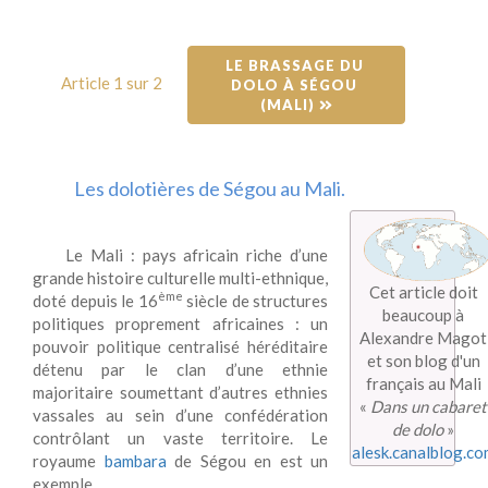
LE BRASSAGE DU 
Article 1 sur 2
DOLO À SÉGOU 
(MALI) 
Les dolotières de Ségou au Mali.
Le Mali : pays africain riche d’une
grande histoire culturelle multi-ethnique,
Cet article doit
ème
doté depuis le 16
siècle de structures
beaucoup à
politiques proprement africaines : un
Alexandre Magot
pouvoir politique centralisé héréditaire
et son blog d'un
détenu par le clan d’une ethnie
français au Mali
majoritaire soumettant d’autres ethnies
«
Dans un cabaret
vassales au sein d’une confédération
de dolo
»
contrôlant un vaste territoire. Le
alesk.canalblog.c
royaume
bambara
de Ségou en est un
exemple.