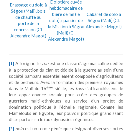
Dolotière cuvée
Brassage du dolo à
hebdomadaire de
Ségou (Mali), bois
bière de mil (le
Cabaret de dolo à
de chauffe au
dolo), quartier de
Ségou (Mali) (Cl.
porte de la
la Mission à Ségou
Alexandre Magot)
concession (Cl.
(Mali) (Cl.
Alexandre Magot)
Alexandre Magot)
A l’origine, le
ton
est une classe d’âge masculine dédiée
[1]
à la protection du clan et dédiée à la guerre au sein d’une
société bambara essentiellement composée d’agriculteurs
et de pêcheurs. Avec la formation des premiers royaumes
ème
dans le Mali du 16
siècle, les
tons
s’affranchissent de
leur appartenance sociale pour créer des groupes de
guerriers multi-ethniques au service d’un projet de
domination politique à l’échelle régionale. Comme les
Mamelouks en Egypte, leur pouvoir politique grandissant
dicte parfois sa loi aux dynasties régnantes.
dolo
est un terme générique désignant diverses sortes
[2]