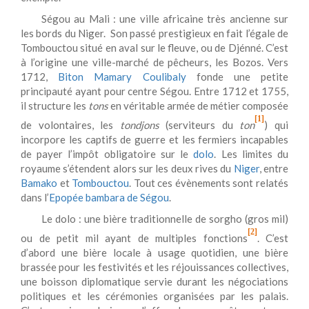
Ségou au Mali : une ville africaine très ancienne sur
les bords du Niger. Son passé prestigieux en fait l’égale de
Tombouctou situé en aval sur le fleuve, ou de Djénné. C’est
à l’origine une ville-marché de pêcheurs, les Bozos. Vers
1712,
Biton Mamary Coulibaly
fonde une petite
principauté ayant pour centre Ségou. Entre 1712 et 1755,
il structure les
tons
en véritable armée de métier composée
[1]
de volontaires, les
tondjons
(serviteurs du
ton
) qui
incorpore les captifs de guerre et les fermiers incapables
de payer l’impôt obligatoire sur le
dolo
. Les limites du
royaume s’étendent alors sur les deux rives du
Niger
, entre
Bamako
et
Tombouctou
. Tout ces évènements sont relatés
dans l’
Epopée bambara de Ségou
.
Le dolo : une bière traditionnelle de sorgho (gros mil)
[2]
ou de petit mil ayant de multiples fonctions
. C’est
d’abord une bière locale à usage quotidien, une bière
brassée pour les festivités et les réjouissances collectives,
une boisson diplomatique servie durant les négociations
politiques et les cérémonies organisées par les palais.