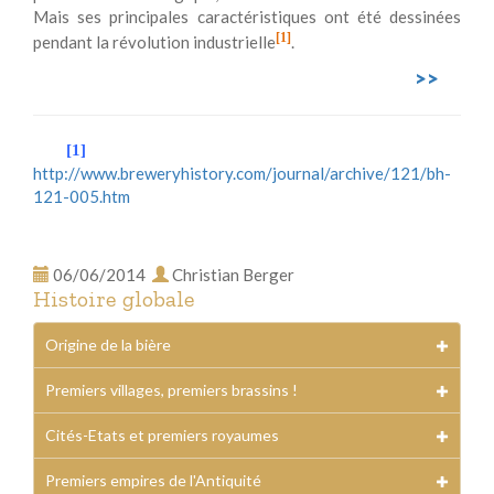
Mais ses principales caractéristiques ont été dessinées
[1]
pendant la révolution industrielle
.
>>
[1]
http://www.breweryhistory.com/journal/archive/121/bh-
121-005.htm
06/06/2014
Christian Berger
Histoire globale
Origine de la bière
Premiers villages, premiers brassins !
Cités-Etats et premiers royaumes
Premiers empires de l'Antiquité