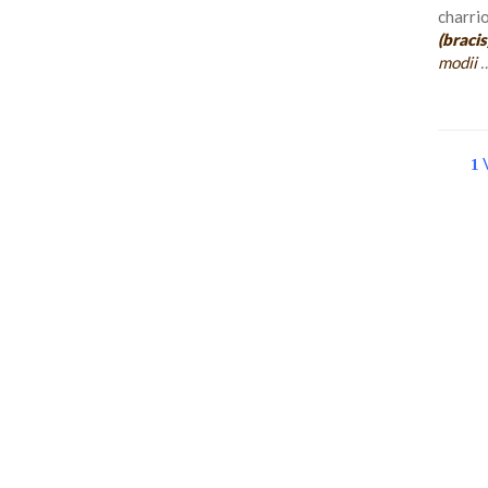
charrio
(bracis
modii
1