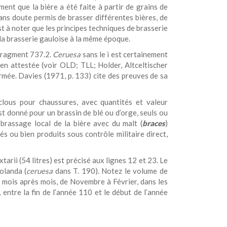
ment que la bière a été faite à partir de grains de
ans doute permis de brasser différentes bières, de
est à noter que les principes techniques de brasserie
a brasserie gauloise à la même époque.
fragment 737.2.
Ceruesa
sans le i est certainement
en attestée (voir OLD; TLL; Holder, Altceltischer
armée. Davies (1971, p. 133) cite des preuves de sa
clous pour chaussures, avec quantités et valeur
st donné pour un brassin de blé ou d’orge, seuls ou
brassage local de la bière avec du malt (
braces
)
s ou bien produits sous contrôle militaire direct,
arii (54 litres) est précisé aux lignes 12 et 23. Le
olanda (
ceruesa
dans T. 190). Notez le volume de
, mois après mois, de Novembre à Février, dans les
 entre la fin de l’année 110 et le début de l’année