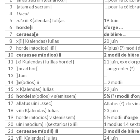
3
]atam ad sacrum [
... pour la célébrat
4
Uacat
5
m
?xiii K(alendas) Iuli[as
19 Juin
6
hord
e
[i
d’orge
...
7
ceruesa[e
de bière
...
8
x[ii] K(alendas) Iulias
20 juin
9
hordei m(odios) iiii [
4 (plus) (?) modii 
10
c
eruesae m(odios) ii
2 modii
de bière
11
[xi K(alendas) Iu]lias hordei [
21 juin, xxx d’orge 
12
].m ad hor[
... au grenier (?)
...
13
].tum
...
14
]m(odios) ii
... 2 modii
15
x K(alendas) Iulias
22 juin
16
hordei
m(odios) v s(emissem)
5½
(?)
modii
d’or
17
allatus u
ini ..ssec[
Allatus (?), du vin
18
viiii K(alendas) Iulias
23 juin
19
hordei
m(odios) v s(emissem)
5½ modii
d’orge
20
uini m(odium) i (sextarios) xiiii
1 modius 14 sexta
21
ceruesae
m(odii) iii
3 modii de bière
22
viii K(alendas) Iulias
24 juin