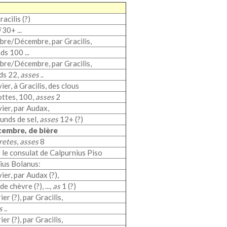
Gracilis (?)
i
30+ ...
re/Décembre, par Gracilis,
nds 100 ...
re/Décembre, par Gracilis,
nds 22,
asses
..
ier, à Gracilis, des clous
ottes, 100,
asses
2
ier, par Audax,
unds de sel,
asses
12+ (?)
embre, de bière
retes
,
asses
8
le consulat de Calpurnius Piso
ius Bolanus:
ier, par Audax (?),
e chèvre (?), ...,
as
1 (?)
er (?), par Gracilis,
s
..
er (?), par Gracilis,