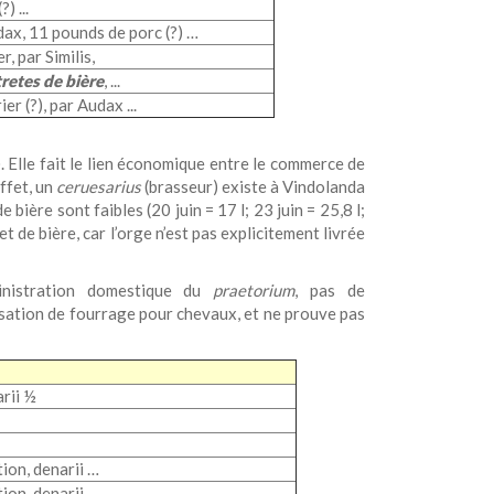
?) ...
ax, 11 pounds de porc (?) …
r, par Similis,
retes de bière
, ...
er (?), par Audax ...
). Elle fait le lien économique entre le commerce de
ffet, un
ceruesarius
(brasseur) existe à Vindolanda
 de bière sont faibles (20 juin = 17 l; 23 juin = 25,8 l;
et de bière, car l’orge n’est pas explicitement livrée
inistration domestique du
praetorium
, pas de
lisation de fourrage pour chevaux, et ne prouve pas
arii ½
tion, denarii …
ion, denarii ..