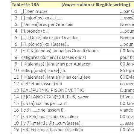
Tablette 186
(
traces
= almost illegible writing)
1
_[ ] per
traces
... par 
2
[ ]. m(odios) xxx[..] ......
...
modi
3
[ Decem]bres per Gracilem
Novemb
4
[ ]. p(ondo) c ..[
..., pou
5
[...]..[Dece]mbres per Gracilem
Novemb
6
[..].. p(ondo) xxii (asses) ..
... pou
7
[
c.3
] K(alendas) Ianuarias Gracili clauos
00 Janv
8
caligares n(umero) c (asses duos)
pour b
9
[ K(alendas) I]anuarias per Audacem
00 Janv
10
salis p(ondo) lxxxv[ ].ii.
85+ po
11
[ K(alendas) I]anua{ui}rias cer[u]ese
00
Déc
12
metretam (asses) viii
un
met
13
[CAL]PURNIO PISONE VETTIO
Durant 
14
[B]OLANO CO(N)S(ULIBUS)
uacat
Et Vett
15
[
c.5
Ia]nuarias per ...a..m
00 Janv
16
[
c.6
].......c.ne (assem i) .
viande d
17
[
c.5
Feb]ruuaris per Gracilem
00 févri
18
[
c.7
]..met.r.[
c.3
]s ...cum (asses) .
...,
asse
19
[
c.4
] Februuar[i]as per Gracilem
00 févri