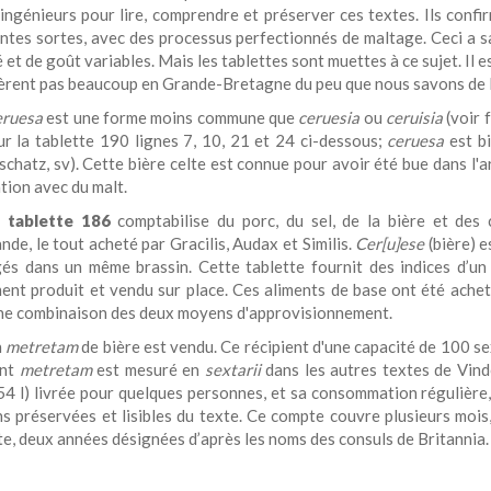
ingénieurs pour lire, comprendre et préserver ces textes. Ils confir
entes sortes, avec des processus perfectionnés de maltage. Ceci a s
 et de goût variables. Mais les tablettes sont muettes à ce sujet. Il 
fèrent pas beaucoup en Grande-Bretagne du peu que nous savons de l
ruesa
est une forme moins commune que
ceruesia
ou
ceruisia
(voir 
sur la tablette 190 lignes 7, 10, 21 et 24 ci-dessous;
ceruesa
est bi
schatz, sv). Cette bière celte est connue pour avoir été bue dans l'
tion avec du malt.
a
tablette 186
comptabilise du porc, du sel, de la bière et des 
de, le tout acheté par Gracilis, Audax et Similis.
Cer[u]ese
(bière) e
és dans un même brassin. Cette tablette fournit des indices d’un 
ent produit et vendu sur place. Ces aliments de base ont été acheté
ne combinaison des deux moyens d'approvisionnement.
n
metretam
de bière est vendu. Ce récipient d'une capacité de 100 sext
ent
metretam
est mesuré en
sextarii
dans les autres textes de Vind
(54 l) livrée pour quelques personnes, et sa consommation régulière
ns préservées et lisibles du texte. Ce compte couvre plusieurs mois,
te, deux années désignées d’après les noms des consuls de Britannia.