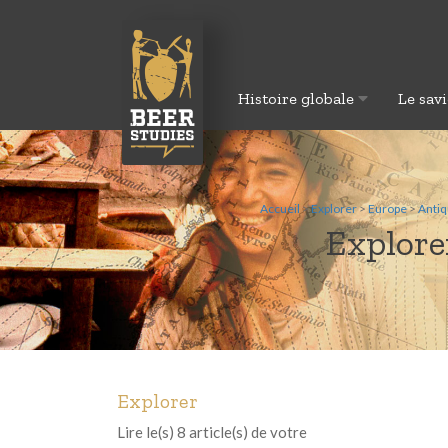
Histoire globale
Le savi
Accueil
>
Explorer
>
Europe
>
Antiq
Explorer
Explorer
Lire le(s) 8 article(s) de votre