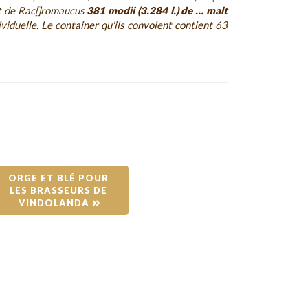
nt de Rac[]romaucus
381 modii (3.284 l.) de … malt
ividuelle. Le container qu'ils convoient contient 63
ORGE ET BLÉ POUR 
LES BRASSEURS DE 
VINDOLANDA 