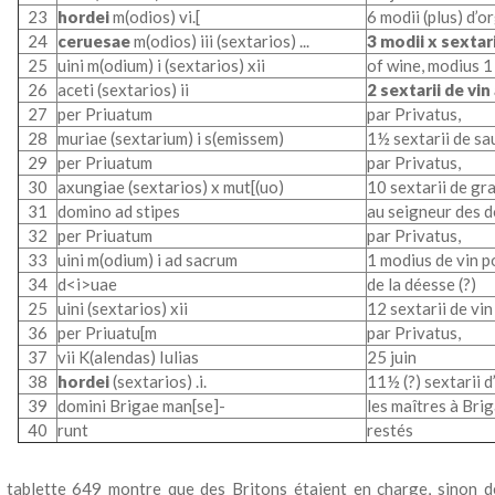
23
hordei
m(odios) vi.[
6 modii (plus) d’o
24
ceruesae
m(odios) iii (sextarios) ...
3 modii x sextari
25
uini m(odium) i (sextarios) xii
of wine, modius 1
26
aceti (sextarios) ii
2 sextarii de vin
27
per Priuatum
par
Privatus,
28
muriae (sextarium) i s(emissem)
1½ sextarii de s
29
per Priuatum
par Privatus,
30
axungiae (sextarios) x mut[(uo)
10 sextarii de gr
31
domino ad stipes
au seigneur des 
32
per Priuatum
par Privatus,
33
uini m(odium) i ad sacrum
1 modius de vin p
34
d<i>uae
de la déesse
(?)
25
uini (sextarios) xii
12 sextarii de vin
36
per Priuatu[m
par Privatus,
37
vii K(alendas) Iulias
25 juin
38
hordei
(sextarios) .i.
11½ (?) sextarii d
39
domini Brigae man[se]-
les maîtres à Bri
40
runt
restés
 tablette 649 montre que des Britons étaient en charge, sinon d