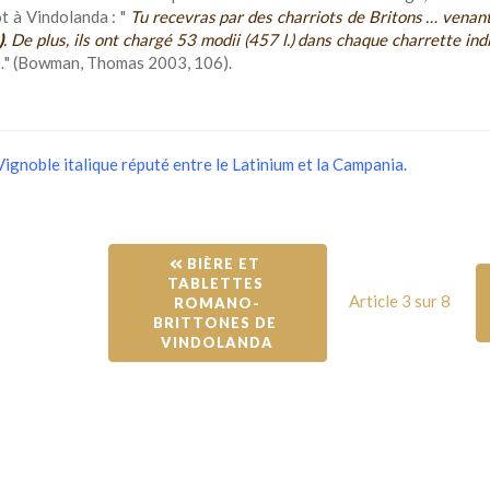
t à Vindolanda : "
Tu recevras par des charriots de Britons … vena
)
. De plus, ils ont chargé 53 modii (457 l.) dans chaque charrette ind
…
" (Bowman, Thomas 2003, 106).
Vignoble italique réputé entre le Latinium et la Campania.
 BIÈRE ET 
TABLETTES 
Article 3 sur 8
ROMANO-
BRITTONES DE 
VINDOLANDA