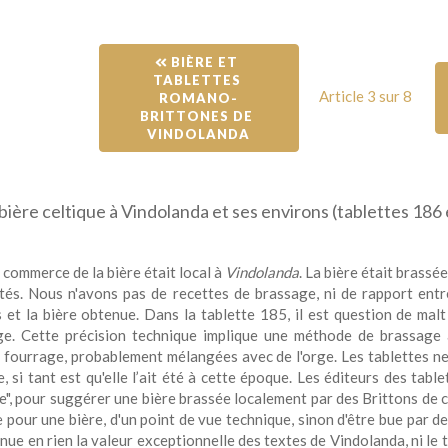
 BIÈRE ET 
TABLETTES 
Article 3 sur 8
ROMANO-
BRITTONES DE 
VINDOLANDA
 bière celtique à Vindolanda et ses environs (tablettes 186
 commerce de la bière était local à
Vindolanda
. La bière était brassé
tés. Nous n'avons pas de recettes de brassage, ni de rapport entre 
és et la bière obtenue. Dans la tablette 185, il est question de mal
ge. Cette précision technique implique une méthode de brassage
fourrage, probablement mélangées avec de l'orge. Les tablettes ne
e, si tant est qu'elle l’ait été à cette époque. Les éditeurs des tabl
ue", pour suggérer une bière brassée localement par des Brittons de 
e pour une bière, d'un point de vue technique, sinon d'être bue par 
nue en rien la valeur exceptionnelle des textes de Vindolanda, ni le 