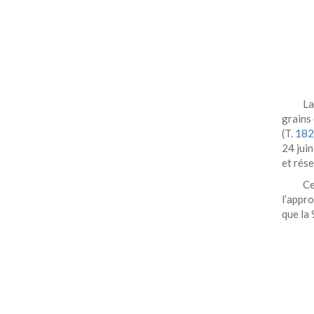
L
grains 
(T.
18
24 juin
et rés
C
l’appr
que la 