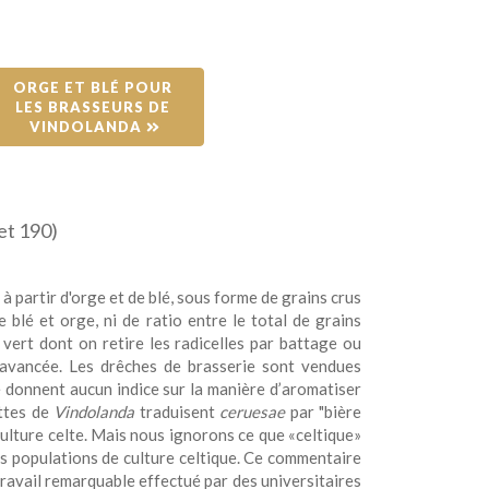
ORGE ET BLÉ POUR 
LES BRASSEURS DE 
VINDOLANDA 
 et 190)
e à partir d'orge et de blé, sous forme de grains crus
blé et orge, ni de ratio entre le total de grains
t vert dont on retire les radicelles par battage ou
 avancée. Les drêches de brasserie sont vendues
 donnent aucun indice sur la manière d’aromatiser
ettes de
Vindolanda
traduisent
ceruesae
par "bière
culture celte. Mais nous ignorons ce que «celtique»
des populations de culture celtique. Ce commentaire
travail remarquable effectué par des universitaires