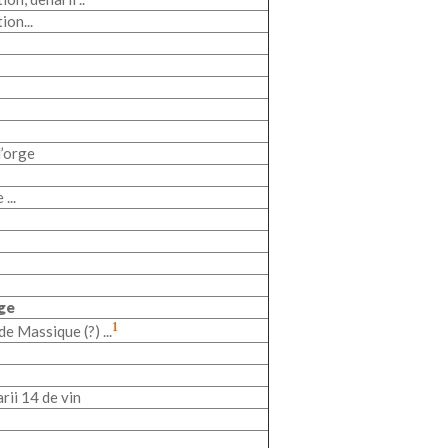
ion...
d’orge
...
ge
1
 de Massique (?) ...
rii 14 de vin