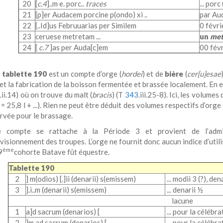
20
[
c.4
]..m e. porc..
traces
... porc (
21
[p]er Audacem porcine p(ondo) xi ..
par Aud
22
[..Id]us Februuarias per Similem
0 févrie
23
ceruese metretam ...
un
met
24
[
c.7
]as per Auda[c]em
00 févri
a
tablette 190
est un compte d’orge (
hordei
) et de
bière
(
cer[u]esae
et la fabrication de la boisson fermentée et brassée localement. En e
2
.ii.14) où on trouve du malt (
bracis
) (T
343
.iii.25-8). Ici, les volumes
 = 25,8 l + ...). Rien ne peut être déduit des volumes respectifs d’orge 
ervée pour le brassage.
e compte se rattache à la Période 3 et provient de l’adm
ovisionnement des troupes. L’orge ne fournit donc aucun indice d’uti
ème
9
cohorte Batave fût équestre.
Tablette 190
2
] m(odios) [.]i
i (denarii) s(emissem)
... modii 3 (?), den
3
].i..m (denarii) s(emissem)
... denarii ½
lacune
1
a]d sacrum (denarios) [
... pour la célébra
2
]m ad sacrum (denarios) [
... pour la célébrat