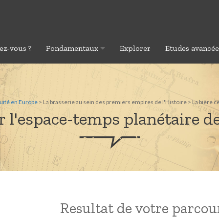
ez-vous ?
Fondamentaux
Explorer
Etudes avancé
uité en Europe
> La brasserie au sein des premiers empires de l'Histoire > La bière c
 l'espace-temps planétaire de
Resultat de votre parcours