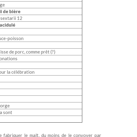
rge
i de bière
 sextarii 12
 acidulé
auce-poisson
aisse de porc, comme prêt (?)
donations
our la célébration
’orge
ga sont
e fabriquer le malt, du moins de le convoyer par