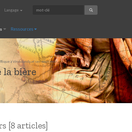
Langage
es
Ressources
eltique à Vindolanda et ses environs
 la bière
 [8 articles]