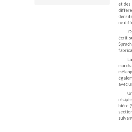
et des 
différ
densité
ne dif
Ce
écrit 
Sprach
fabrica
L
marchan
mélang
égalem
avec u
U
récipi
bière 
sectio
suivan