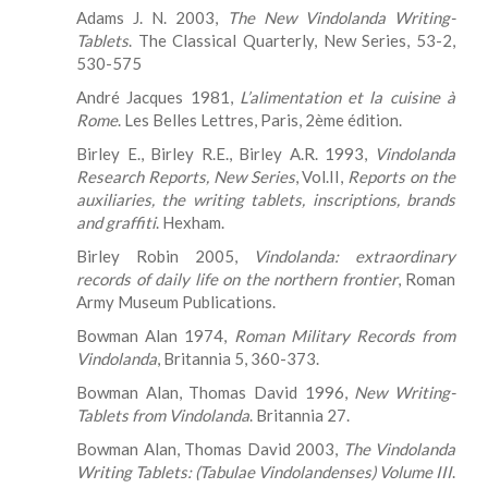
Adams J. N. 2003,
The New Vindolanda Writing-
Tablets
. The Classical Quarterly, New Series, 53-2,
530-575
André Jacques 1981,
L’alimentation et la cuisine à
Rome
. Les Belles Lettres, Paris, 2ème édition.
Birley E., Birley R.E., Birley A.R. 1993,
Vindolanda
Research Reports, New Series
, Vol.II,
Reports on the
auxiliaries, the writing tablets, inscriptions, brands
and graffiti
. Hexham.
Birley Robin 2005,
Vindolanda: extraordinary
records of daily life on the northern frontier
, Roman
Army Museum Publications.
Bowman Alan 1974,
Roman Military Records from
Vindolanda
, Britannia 5, 360-373.
Bowman Alan, Thomas David 1996,
New Writing-
Tablets from Vindolanda
. Britannia 27.
Bowman Alan, Thomas David 2003,
The Vindolanda
Writing Tablets: (Tabulae Vindolandenses) Volume III
.