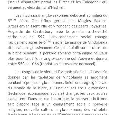
jusqu'à disparaître parmi les Pictes et les Caledonnii qui
vivaient au-delà du mur d'Hadrien.
Les incursions anglo-saxonnes débutent au milieu du
ème
5
siècle. Des tribus germaniques (Angles, Saxons,
Jutes) envahissent l'île et y fondent des petits royaumes.
Augustin de Canterbury crée le premier archevêché
catholique en 597. L’environnement social change
ème
rapidement après le 6
siècle. Le monde de Vindolanda
disparaît progressivement. Ce qui a été dit sur la culture de
la bière pendant la période romano-britannique ne vaut
plus pour la période anglo-saxonne qui s’ouvre et durera
entre 550 et 1066 (fondation du royaume normand).
Les usages de la bière et l'organisation de la brasserie
donnés par les tablettes de Vindolanda se modifient
pendant l'époque anglo-saxonne. Selon une règle générale
du monde de la bière, si l'une de ses trois dimensions
(technique, économique, sociale) change, les deux autres
s’adaptent. Dans ce cas historique, la brasserie brittone
fait d’abord face à un changement social : nouvelle
religion, nouvelle culture anglo-saxonne, des roitelets
livrés à eux-mêmes, chute de l'Empire romain, modes de vie