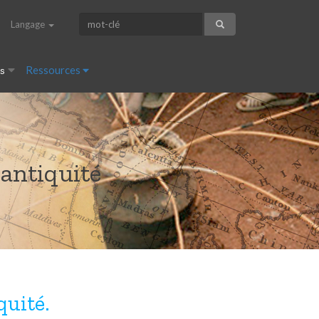
Langage
es
Ressources
'antiquité
quité.