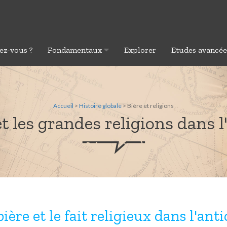
ez-vous ?
Fondamentaux
Explorer
Etudes avancé
Accueil
>
Histoire globale
> Bière et religions
et les grandes religions dans l
bière et le fait religieux dans l'anti