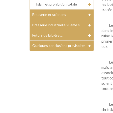
Islam et prohibition totale
les bo
tracée 
Brasserie et sciences
Brasserie industrielle 20ème s.
L
dans l
Futurs de la bière ...
ruine 
prônera
Quelques conclusions provisoires
eux.
L
mais am
associe
tout co
soient
tout ce
L
christ