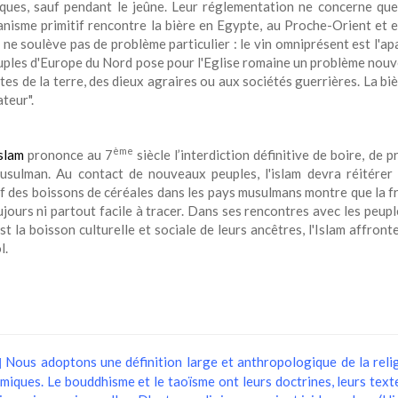
iques, sauf pendant le jeûne. Leur réglementation ne concerne qu
ianisme primitif rencontre la bière en Egypte, au Proche-Orient et e
ne soulève pas de problème particulier : le vin omniprésent est l'ap
uples d'Europe du Nord pose pour l'Eglise romaine un problème nouve
tes de la terre, des dieux agraires ou aux sociétés guerrières. La biè
ateur".
ème
slam
prononce au 7
siècle l’interdiction définitive de boire, de
usulman. Au contact de nouveaux peuples, l'islam devra réitérer s
if des boissons de céréales dans les pays musulmans montre que la fr
jours ni partout facile à tracer. Dans ses rencontres avec les peuple
st la boisson culturelle et sociale de leurs ancêtres, l'Islam affron
l.
Nous adoptons une définition large et anthropologique de la religi
]
miques. Le bouddhisme et le taoïsme ont leurs doctrines, leurs texte