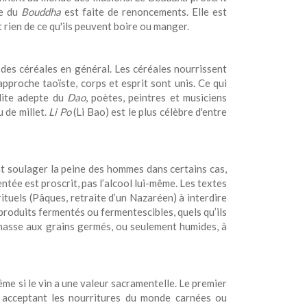
ie du
Bouddha
est faite de renoncements. Elle est
t rien de ce qu'ils peuvent boire ou manger.
es céréales en général. Les céréales nourrissent
pproche taoïste, corps et esprit sont unis. Ce qui
élite adepte du
Dao
, poètes, peintres et musiciens
u de millet.
Li Po
(Li Bao) est le plus célèbre d'entre
nt soulager la peine des hommes dans certains cas,
tée est proscrit, pas l’alcool lui-même. Les textes
ituels (Pâques, retraite d’un Nazaréen) à interdire
produits fermentés ou fermentescibles, quels qu’ils
a chasse aux grains germés, ou seulement humides, à
e si le vin a une valeur sacramentelle. Le premier
en acceptant les nourritures du monde carnées ou