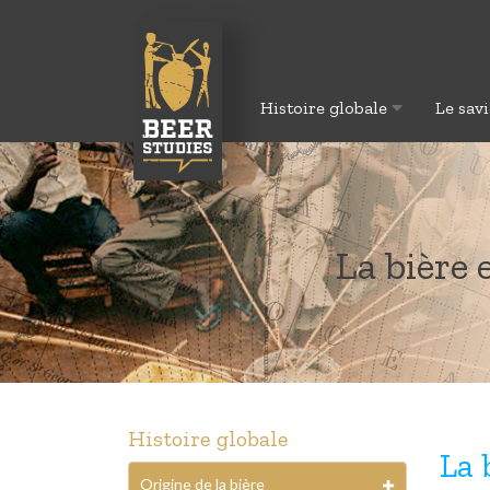
Histoire globale
Le savi
La bière 
Histoire globale
La 
Origine de la bière