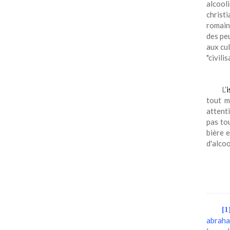
alcool
christ
romain 
des pe
aux cul
"civilis
L’
i
tout m
attent
pas tou
bière e
d'alcoo
[1
abraha