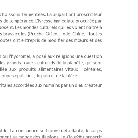
s boissons fermentées. La plupart ont proscrit leur
es de tempérance. L'ivresse immédiate procurée par
osent. Les mondes culturels qui les voient naître à
ns brassicoles (Proche-Orient, Inde, Chine). Toutes
 Toutes ont entrepris de modifier des mœurs et des
 ou l'hydromel, a posé aux religions une question
s grands foyers culturels de la planète, qui sont
iée aux produits alimentaires vitaux : céréales,
oupes épaissies, du pain et de la bière.
vitales accordées aux humains par un dieu créateur
able. La conscience se trouve défaillante, le corps
iennent au monde des illusions. Le
Bouddha
proscrit