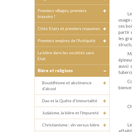
Premiers villages, premiers
Le
brassins !
usage 
ces boi
Cités-Etats et premiers royaumes
partir 
les gr
Premiers empires de l'Antiquité
structu
La bière dans les sociétés sans
Ma
Etat
épineu
aussi 
Bière et religions
tubercu
Co
Bouddhisme et abstinence
bienvei
d'alcool
Dao et la Quête d'Immortalité
Ch
Judaisme, la bière et l'impureté
L
Christianisme : vin versus bière
affaibl