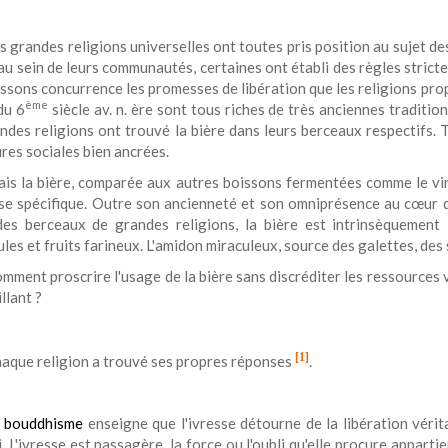
s grandes religions universelles ont toutes pris position au sujet de
au sein de leurs communautés, certaines ont établi des règles strict
ssons concurrence les promesses de libération que les religions prop
ème
du 6
siècle av. n. ère sont tous riches de très anciennes traditio
andes religions ont trouvé la bière dans leurs berceaux respectifs.
res sociales bien ancrées.
is la bière, comparée aux autres boissons fermentées comme le vin
se spécifique. Outre son ancienneté et son omniprésence au cœur de
des berceaux de grandes religions, la bière est intrinsèquement l
les et fruits farineux. L'amidon miraculeux, source des galettes, des s
mment proscrire l'usage de la bière sans discréditer les ressources 
llant ?
[1]
aque religion a trouvé ses propres réponses
.
e
bouddhisme
enseigne que l'ivresse détourne de la libération vérit
i. L'ivresse est passagère, la force ou l'oubli qu'elle procure appart