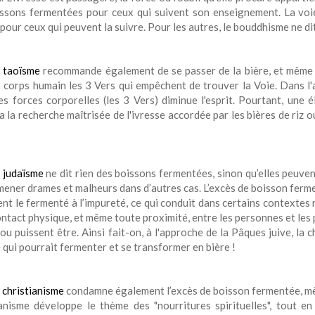
issons fermentées pour ceux qui suivent son enseignement. La vo
pour ceux qui peuvent la suivre. Pour les autres, le bouddhisme ne di
e
taoïsme
recommande également de se passer de la bière, et même d
e corps humain les 3 Vers qui empêchent de trouver la Voie. Dans l'a
les forces corporelles (les 3 Vers) diminue l'esprit. Pourtant, une 
 la recherche maîtrisée de l'ivresse accordée par les bières de riz o
e
judaïsme
ne dit rien des boissons fermentées, sinon qu’elles peuve
ener drames et malheurs dans d’autres cas. L’excès de boisson fermen
nt le fermenté à l’impureté, ce qui conduit dans certains contextes r
ntact physique, et même toute proximité, entre les personnes et les 
 ou puissent être. Ainsi fait-on, à l'approche de la Pâques juive, l
 qui pourrait fermenter et se transformer en bière !
e
christianisme
condamne également l’excès de boisson fermentée, mêm
ianisme développe le thème des "nourritures spirituelles", tout 