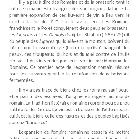
Il y a peu à dire des Romains et de la brasserie tant la
culture romaine est étrangère dès son origine à la bière. La
première expansion de ces buveurs de vin a lieu vers le
ème
nord à la fin du 3
siècle av. n. ère. Les Romains
franchissent le Po et conquièrent deux peuples brasseurs :
les
Liguriens
et les
Gaulois
cisalpins. Strabon (-58~+25) dit
du peuple des
Ligures
qu'ils élèvent le mouton, boivent du
lait et une boisson d'orge (bière) et qu'ils échangent des
peaux, des troupeaux, du bois et du miel contre de l'huile
d'olive et du vin vendus par leurs voisins méridionaux, les
Romains. Ce premier acte de l'expansion romain résume
tous les suivants quant à la relation des deux boissons
fermentées.
Il n'y a pas trace de bière chez les romains, sauf peut-
être parmi des esclaves d'origine étrangère au monde
romain. La tradition littéraire romaine reprend peu ou prou
l'attitude des Grecs. Le vin est la boisson de l'élite urbaine
cultivée, la bière celle des rustres et des peuples baptisés
par eux "barbares".
L'expansion de l'empire romain ne cessera de mettre
l'élite romaine en contact avec des peuples buveurs de