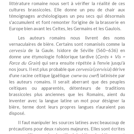
littérature romaine nous sert à vérifier la réalité de ces
cultures brassicoles. Elle donne un peu de chair aux
témoignages archéologiques un peu secs qui désormais
s'accumulent et font remonter l'origine de la brasserie en
Europe bien avant les Celtes, les Germains et les Gaulois.
Les auteurs romains nous livrent des noms
vernaculaires de bière. Certains sont romanisés comme la
cervesia
de la Gaule. Isidore de Séville (560~636) en
donne une étymologie folklorique tardive (
Cerès
+
Vis =
Force du Grain
) qui sera ensuite répétée à l'envie jusqu'à
nos jours. Il est plus probable que
cervesia
(
cervisia
) dérive
d'une racine celtique (gaëlique
cwrw
ou
cwrf
) latinisée par
les auteurs romains. Il serait aberrant que des peuples
celtiques ou apparentés, détenteurs de traditions
brassicoles plus anciennes que les Romains, aient du
inventer avec la langue latine un mot pour désigner la
bière, terme dont leurs propres langues n'auraient pas
disposé.
Il faut manipuler les sources latines avec beaucoup de
précautions pour deux raisons majeures. Elles sont écrites