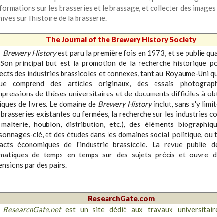
nformations sur les brasseries et le brassage, et collecter des images
ives sur l'histoire de la brasserie.
The Journal of the Brewery History Society
Brewery History
est paru la première fois en 1973, et se publie qua
 Son principal but est la promotion de la recherche historique p
ects des industries brassicoles et connexes, tant au Royaume-Uni qu
ue comprend des articles originaux, des essais photograph
mpressions de thèses universitaires et de documents difficiles à obt
tiques de livres. Le domaine de
Brewery History
inclut, sans s'y limit
 brasseries existantes ou fermées, la recherche sur les industries c
 malterie, houblon, distribution, etc.), des éléments biographiq
sonnages-clé, et des études dans les domaines social, politique, ou 
acts économiques de l'industrie brassicole. La revue publie 
matiques de temps en temps sur des sujets précis et ouvre d
ensions par des pairs.
ResearchGate.com
ResearchGate.net
est un site dédié aux travaux universitaires