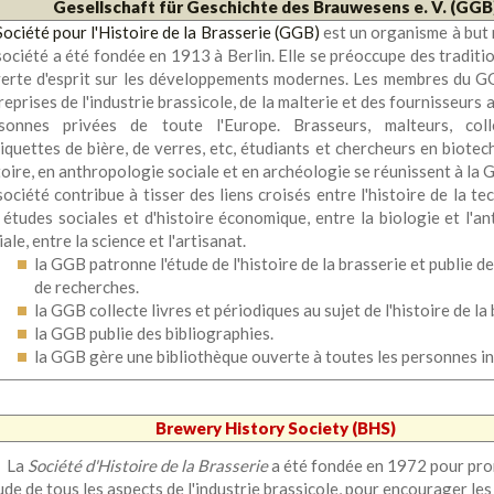
Gesellschaft für Geschichte des Brauwesens e. V. (GGB
Société pour l'Histoire de la Brasserie (GGB)
est un organisme à but n
société a été fondée en 1913 à Berlin. Elle se préoccupe des traditio
erte d'esprit sur les développements modernes. Les membres du G
reprises de l'industrie brassicole, de la malterie et des fournisseurs 
sonnes privées de toute l'Europe. Brasseurs, malteurs, coll
tiquettes de bière, de verres, etc, étudiants et chercheurs en biotec
toire, en anthropologie sociale et en archéologie se réunissent à la 
société contribue à tisser des liens croisés entre l'histoire de la te
 études sociales et d'histoire économique, entre la biologie et l'a
ale, entre la science et l'artisanat.
la GGB patronne l'étude de l'histoire de la brasserie et publie d
de recherches.
la GGB collecte livres et périodiques au sujet de l'histoire de la 
la GGB publie des bibliographies.
la GGB gère une bibliothèque ouverte à toutes les personnes i
Brewery History Society (BHS)
La
Société d'Histoire de la Brasserie
a été fondée en 1972 pour pr
tude de tous les aspects de l'industrie brassicole, pour encourager le