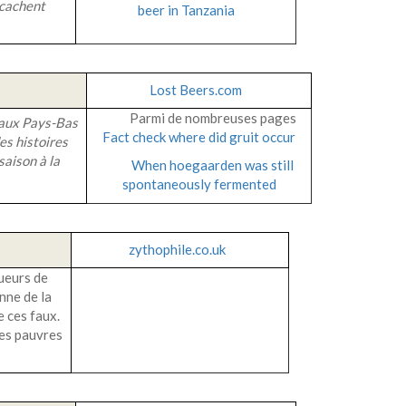
 cachent
beer in Tanzania
Lost Beers.com
Parmi de nombreuses pages
, aux Pays-Bas
Fact check where did gruit occur
es histoires
saison à la
When hoegaarden was still
spontaneously fermented
zythophile.co.uk
queurs de
nne de la
e ces faux.
les pauvres