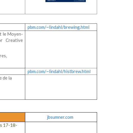
pbm.com/~lindahl/brewing.html
nt le Moyen-
or Creative
res,
pbm.com/~lindahl/histbrew.html
e de la
jbsumner.com
es 17-18-