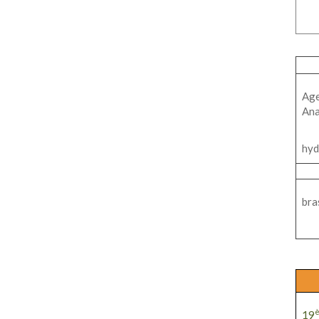
Age
Ana
hyd
bra
19