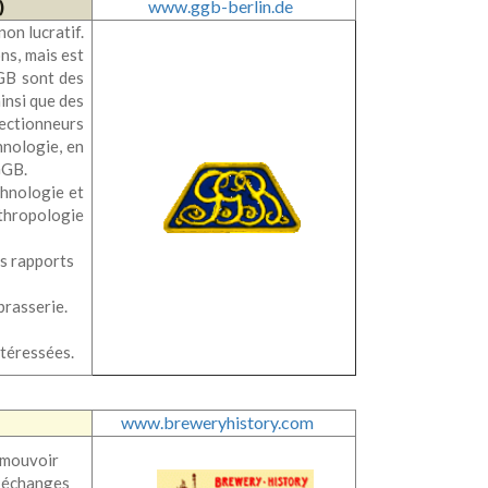
www.ggb-berlin.de
)
on lucratif.
ns, mais est
GB sont des
ainsi que des
ectionneurs
hnologie, en
GGB.
chnologie et
nthropologie
es rapports
brasserie.
ntéressées.
www.breweryhistory.com
omouvoir
s échanges