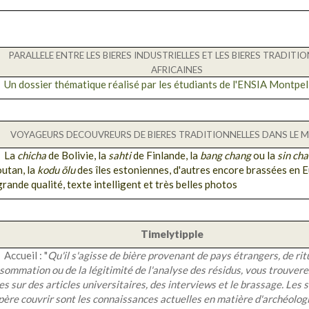
PARALLELE ENTRE LES BIERES INDUSTRIELLES ET LES BIERES TRADITI
AFRICAINES
Un dossier thématique réalisé par les étudiants de l'ENSIA Montpell
VOYAGEURS DECOUVREURS DE BIERES TRADITIONNELLES DANS LE 
La
chicha
de Bolivie, la
sahti
de Finlande, la
bang chang
ou la
sin ch
utan, la
kodu õlu
des îles estoniennes, d'autres encore brassées en E
grande qualité, texte intelligent et très belles photos
Timelytipple
Accueil : "
Qu'il s'agisse de bière provenant de pays étrangers, de rit
sommation ou de la légitimité de l'analyse des résidus, vous trouvere
es sur des articles universitaires, des interviews et le brassage. Les 
spère couvrir sont les connaissances actuelles en matière d'archéolog