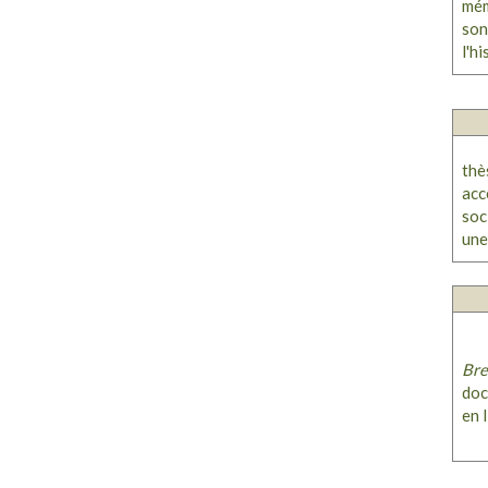
mém
son
l'hi
thè
acc
soc
une
Bre
doc
en 