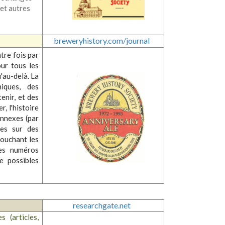
 et autres
breweryhistory.com/journal
tre fois par
our tous les
'au-delà. La
iques, des
enir, et des
er, l'histoire
onnexes (par
ues sur des
touchant les
des numéros
e possibles
researchgate.net
 (articles,