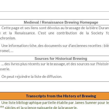
Medieval / Renaissance Brewing Homepage
Cette page et ses liens sont dévolus au brassage de la bière Dura
 et la Renaissance. C'est une contribution de la Society f
chronism.
Une information riche, des documents sur d'anciennes recettes : biè
romel, …
Sources for Historical Brewing
... des livres plus récents sur le brassage, et des sources sur l'histoir
sserie.
On peut rejoindre la liste de diffusion.
Transcripts from the History of Brewing
Une liste bibliographique partielle établie par James Sumner pour l
ème
siècles et la science naissante de la brasserie.