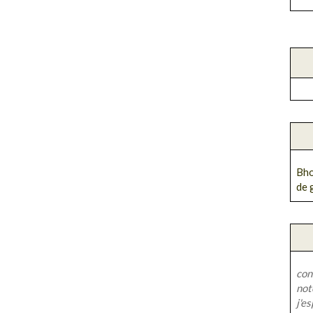
Bho
de 
con
not
j'e