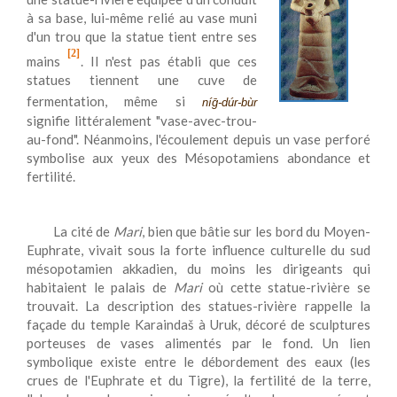
à sa base, lui-même relié au vase muni
d'un trou que la statue tient entre ses
[2]
mains
. Il n'est pas établi que ces
statues tiennent une cuve de
fermentation, même si
ní
ḡ
-dúr-bùr
signifie littéralement "vase-avec-trou-
au-fond". Néanmoins, l'écoulement depuis un vase perforé
symbolise aux yeux des Mésopotamiens abondance et
fertilité.
La cité de
Mari
, bien que bâtie sur les bord du Moyen-
Euphrate, vivait sous la forte influence culturelle du sud
mésopotamien akkadien, du moins les dirigeants qui
habitaient le palais de
Mari
où cette statue-rivière se
trouvait. La description des statues-rivière rappelle la
façade du temple Karaindaš à Uruk, décoré de sculptures
porteuses de vases alimentés par le fond. Un lien
symbolique existe entre le débordement des eaux (les
crues de l'Euphrate et du Tigre), la fertilité de la terre,