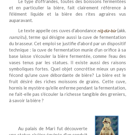
Le type d'offrandes, toutes des boissons fermentées
et en particulier la bière, fait clairement référence à
l'élément liquide et la bière des rites agraires vus
auparavant.
Le texte appelle ces cuves d'abondance
(akk.
ní
ḡ
-dúr-bùr
namzitu
), terme qui désigne aussi la cuve de fermentation
du brasseur. Cet emploi se justifie d'abord par un dispositif
technique : la cuve de fermentation munie d'un orifice à sa
base laisse s'écouler la bière fermentée, comme l'eau des
vases tenus par les statues. Il existe aussi des raisons
symboliques fortes. Quel objet concrétise mieux un pays
fécond qu'une cuve débordante de bière? La bière est le
fruit désiré des riches moissons de grains. Cette cuve,
hormis le mystère qu'elle enferme pendant la fermentation,
ne fait-elle pas s'écouler la richesse tangible des greniers,
à savoir la bière ?
Au palais de Mari fut découverte
une statue-rivière équipée d'un conduit