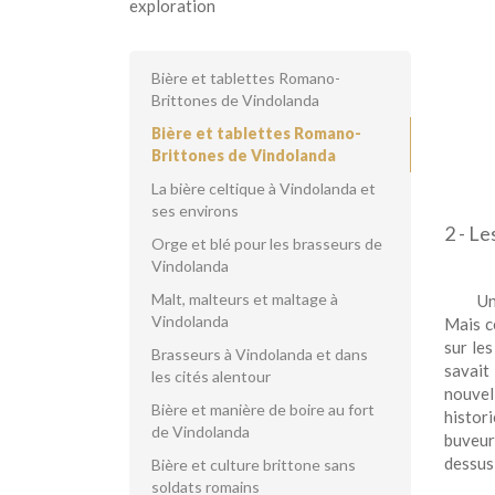
exploration
Bière et tablettes Romano-
Brittones de Vindolanda
Bière et tablettes Romano-
Brittones de Vindolanda
La bière celtique à Vindolanda et
ses environs
2 - Le
Orge et blé pour les brasseurs de
Vindolanda
Malt, malteurs et maltage à
Un
Vindolanda
Mais c
sur le
Brasseurs à Vindolanda et dans
savait
les cités alentour
nouvell
Bière et manière de boire au fort
histor
de Vindolanda
buveur
dessus 
Bière et culture brittone sans
soldats romains