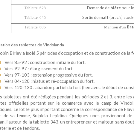
Demande de
bière
pour le
Tablette 628
Sortie de
malt
(bracis) stoc
Tablette 645
Bra
Tablette 686
Mention d'un
ation des tablettes de Vindolanda
bin Birley a isolé 5 périodes d’occupation et de construction de la 
Vers 85-92 : construction initiale du fort.
Vers 92-97 : élargissement du fort.
Vers 97-103 : extension progressive du fort.
Vers 04-120 : hiatus et ré-occupation du fort.
Vers 120-130 : abandon partiel du fort (lien avec le début de cons
s tablettes ont été rédigées pendant les périodes 2 et 3, entre le
tes officielles portant sur le commerce avec le camp de Vindolan
iques. Le lot le plus important concerne la correspondance de Flaviu
le de sa femme, Sulpicia Lepidina. Quelques unes proviennent de 
n, l’auteur de la tablette 343, un entrepreneur et malteur, sans doute
eterie et de tendons.