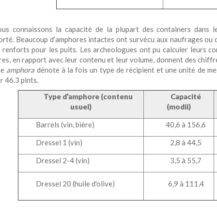
us connaissons la capacité de la plupart des containers dans l
orté. Beaucoup d’amphores intactes ont survécu aux naufrages ou 
renforts pour les puits. Les archeologues ont pu calculer leurs cont
es, en rapport avec leur contenu et leur volume, donnent des chiffr
me
amphora
dénote à la fois un type de récipient et une unité de m
or 46.3 pints.
Type d’amphore (contenu
Capacité
usuel)
(modii)
Barrels (vin, bière)
40,6 à 156,6
Dressel 1 (vin)
2,8 à 44,5
Dressel 2-4 (vin)
3,5 à 55,7
Dressel 20 (huile d'olive)
6,9 à 111,4