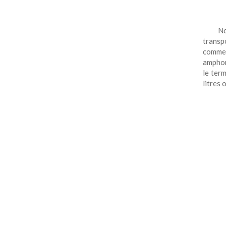
No
transp
comme 
amphor
le ter
litres 