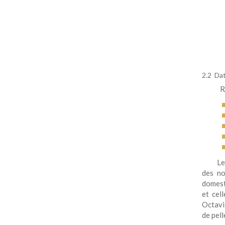
2.2 Dat
Ro
Le
des no
domest
et cel
Octavia
de pell