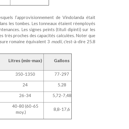
esquels l’approvisionnement de Vindolanda était
dans les tombes. Les tonneaux étaient réemployés
enances. Les signes peints (tituli dipinti) sur les
es très proches des capacités calculées. Noter que
esure romaine équivalent 3
modii
, c'est-à-dire 25.8
Litres (min-max)
Gallons
350-1350
77-297
24
5.28
26-34
5,72-7,48
40-80 (60-65
8,8-17,6
moy.)