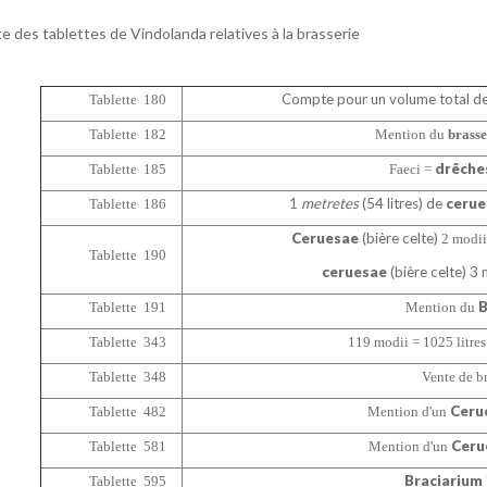
te des tablettes de Vindolanda relatives à la brasserie
Compte pour un volume total d
Tablette 180
Tablette 182
Mention du
brass
drêche
Tablette 185
Faeci =
1
metretes
(54 litres) de
cerue
Tablette 186
Ceruesae
(bière celte)
2 modii 
Tablette 190
ceruesae
(bière celte) 3
B
Tablette 191
Mention du
Tablette 343
119 modii = 1025 litre
Tablette 348
Vente de br
Ceru
Tablette 482
Mention d'un
Cer
Tablette 581
Mention d'un
Braciarium
Tablette 595