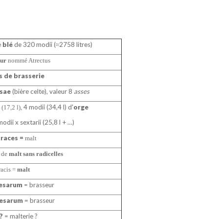
e
blé
de 320
modii (
2758 litres)
≈
eur
nommé Atrectus
s de brasserie
sae
(bière celte)
, valeur 8
asses
4
modii
(34,4 l) d'
orge
(17,2 l),
 modii
x
sextarii
(25,8 l + …)
races =
malt
s de
malt sans radicelles
acis =
malt
esarum
= brasseur
uesarum
= brasseur
 ?
= malterie ?