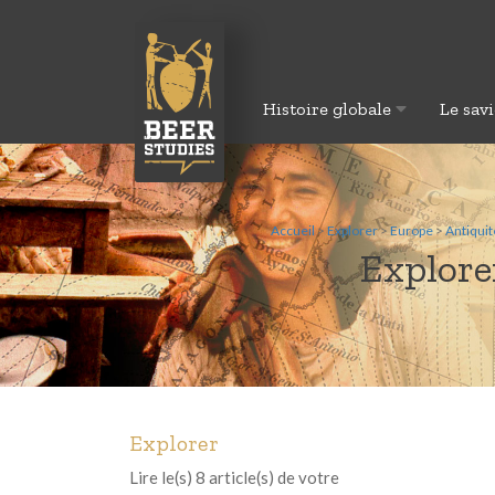
Histoire globale
Le savi
Accueil
>
Explorer
>
Europe
>
Antiqui
Explorer
Explorer
Lire le(s) 8 article(s) de votre