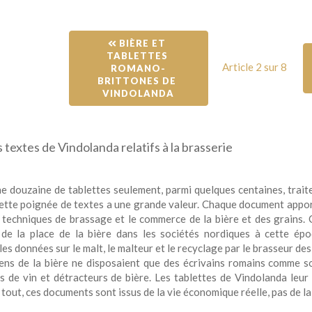
 BIÈRE ET 
TABLETTES 
Article 2 sur 8
ROMANO-
BRITTONES DE 
VINDOLANDA
s textes de Vindolanda relatifs à la brasserie
e douzaine de tablettes seulement, parmi quelques centaines, trait
ette poignée de textes a une grande valeur. Chaque document appor
s techniques de brassage et le commerce de la bière et des grains. 
 de la place de la bière dans les sociétés nordiques à cette ép
es données sur le malt, le malteur et le recyclage par le brasseur d
iens de la bière ne disposaient que des écrivains romains comme so
s de vin et détracteurs de bière. Les tablettes de Vindolanda leu
tout, ces documents sont issus de la vie économique réelle, pas de la 