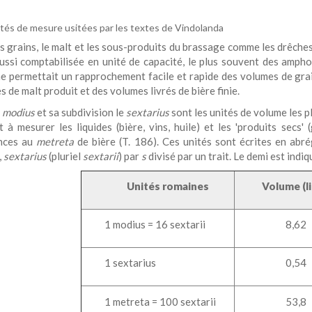
tés de mesure usitées par les textes de Vindolanda
s grains, le malt et les sous-produits du brassage comme les drêches
aussi comptabilisée en unité de capacité, le plus souvent des ampho
e permettait un rapprochement facile et rapide des volumes de grai
 de malt produit et des volumes livrés de bière finie.
e
modius
et sa subdivision le
sextarius
sont les unités de volume les 
 à mesurer les liquides (bière, vins, huile) et les 'produits secs' (
nces au
metreta
de bière (T. 186). Ces unités sont écrites en abr
,
sextarius
(pluriel
sextarii
) par
s
divisé par un trait. Le demi est
indiq
Unités romaines
Volume (li
1 modius = 16 sextarii
8,62
1 sextarius
0,54
1 metreta = 100 sextarii
53,8