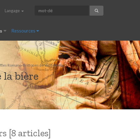
Langage
es
Ressources
blettes Romano-Brittones de Vindolanda
 la bière
 [8 articles]