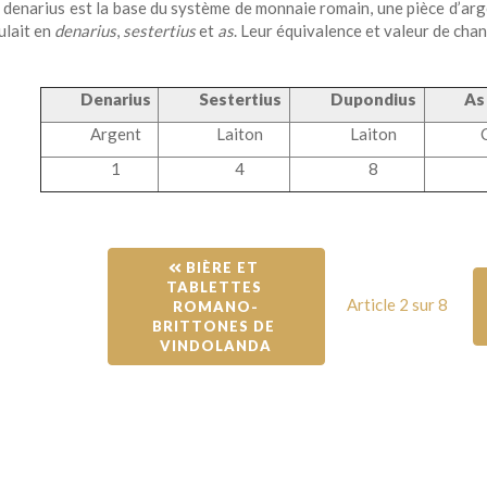
 denarius est la base du système de monnaie romain, une pièce d’arg
ulait en
denarius
,
sestertius
et
as
. Leur équivalence et valeur de cha
Denarius
Sestertius
Dupondius
As
Argent
Laiton
Laiton
1
4
8
 BIÈRE ET 
TABLETTES 
Article 2 sur 8
ROMANO-
BRITTONES DE 
VINDOLANDA