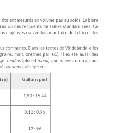
 étaient mesurés en volume, pas au poids. La bière
res ou des récipients de tailles standardisées. Ce
ns employés ou vendus pour faire de la bière, des
plus communes. Dans les textes de Vindolanda, elles
grains, malt, drêches par ex.). Il existe aussi des
égé,
modius
(pluriel
modii
) par
m
avec un trait au-
ué par
semis
, abrégé en s.
tre)
Gallon : pint
1,93 : 15,44
0,12 : 0,96
12 : 96