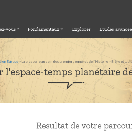
ez-vous ?
Fondamentaux
Explorer
Etudes avancé
té en Europe
> La brasserie au sein des premiers empires de l'Histoire > Bière et ta
 l'espace-temps planétaire de
Resultat de votre parcours