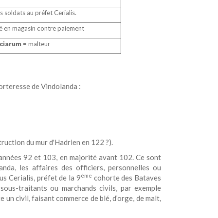
s soldats au préfet Cerialis.
ké en magasin contre paiement
ciarum
= malteur
forteresse de Vindolanda :
truction du mur d'Hadrien en 122 ?).
s années 92 et 103, en majorité avant 102. Ce sont
da, les affaires des officiers, personnelles ou
ème
s Cerialis, préfet de la 9
cohorte des Bataves
sous-traitants ou marchands civils, par exemple
 un civil, faisant commerce de blé, d’orge, de malt,