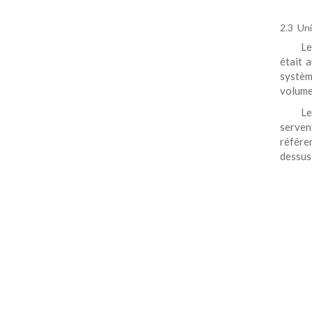
2.3 Uni
Le
était 
systèm
volumes
L
servent
référe
dessus