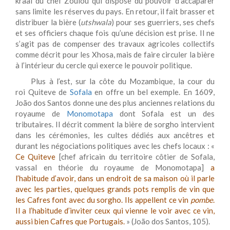
kraal du chef Zoulou qui dispose du pouvoir d’accaparer
sans limite les réserves du pays. En retour, il fait brasser et
distribuer la bière (
utshwala
) pour ses guerriers, ses chefs
et ses officiers chaque fois qu’une décision est prise. Il ne
s’agit pas de compenser des travaux agricoles collectifs
comme décrit pour les Xhosa, mais de faire circuler la bière
à l’intérieur du cercle qui exerce le pouvoir politique.
Plus à l’est, sur la côte du Mozambique, la cour du
roi Quiteve de
Sofala
en offre un bel exemple. En 1609,
João dos Santos donne une des plus anciennes relations du
royaume de
Monomotapa
dont Sofala est un des
tributaires. Il décrit comment la bière de sorgho intervient
dans les cérémonies, les cultes dédiés aux ancêtres et
durant les négociations politiques avec les chefs locaux : «
Ce Quiteve
[chef africain du territoire côtier de Sofala,
vassal en théorie du royaume de Monomotapa]
a
l’habitude d’avoir, dans un endroit de sa maison où il parle
avec les parties, quelques grands pots remplis de vin que
les Cafres font avec du sorgho. Ils appellent ce vin
pombe
.
Il a l’habitude d’inviter ceux qui vienne le voir avec ce vin,
aussi bien Cafres que Portugais.
» (João dos Santos, 105).