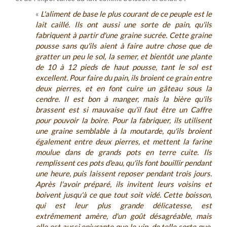
«
L'aliment de base le plus courant de ce peuple est le
lait caillé. Ils ont aussi une sorte de pain, qu'ils
fabriquent à partir d'une graine sucrée. Cette graine
pousse sans qu'ils aient à faire autre chose que de
gratter un peu le sol, la semer, et bientôt une plante
de 10 à 12 pieds de haut pousse, tant le sol est
excellent. Pour faire du pain, ils broient ce grain entre
deux pierres, et en font cuire un gâteau sous la
cendre. Il est bon à manger, mais la bière qu'ils
brassent est si mauvaise qu'il faut être un Caffre
pour pouvoir la boire. Pour la fabriquer, ils utilisent
une graine semblable à la moutarde, qu'ils broient
également entre deux pierres, et mettent la farine
moulue dans de grands pots en terre cuite. Ils
remplissent ces pots d'eau, qu'ils font bouillir pendant
une heure, puis laissent reposer pendant trois jours.
Après l'avoir préparé, ils invitent leurs voisins et
boivent jusqu'à ce que tout soit vidé. Cette boisson,
qui est leur plus grande délicatesse, est
extrêmement amère, d'un goût désagréable, mais
elle est aussi enivrante que le vin, de telle sorte que,