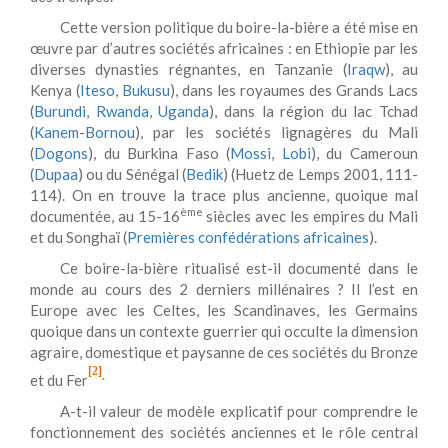
Cette version politique du boire-la-bière a été mise en
œuvre par d’autres sociétés africaines : en Ethiopie par les
diverses dynasties régnantes, en Tanzanie (
Iraqw
), au
Kenya (
Iteso
,
Bukusu
), dans les royaumes des Grands Lacs
(
Burundi
,
Rwanda
,
Uganda
), dans la région du lac Tchad
(
Kanem-Bornou
), par les sociétés lignagères du Mali
(
Dogons
), du Burkina Faso (
Mossi
,
Lobi
), du Cameroun
(
Dupaa
) ou du Sénégal (
Bedik
) (Huetz de Lemps 2001, 111-
114). On en trouve la trace plus ancienne, quoique mal
ème
documentée, au 15-16
siècles avec les empires du Mali
et du Songhaï (
Premières confédérations africaines
).
Ce boire-la-bière ritualisé est-il documenté dans le
monde au cours des 2 derniers millénaires ? Il l’est en
Europe avec les Celtes, les Scandinaves, les Germains
quoique dans un contexte guerrier qui occulte la dimension
agraire, domestique et paysanne de ces sociétés du Bronze
[2]
.
et du Fer
A-t-il valeur de modèle explicatif pour comprendre le
fonctionnement des sociétés anciennes et le rôle central