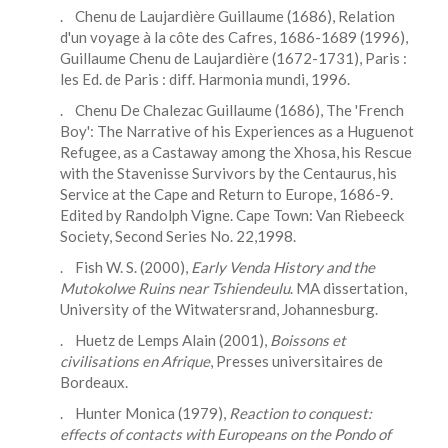
. Chenu de Laujardière Guillaume (1686), Relation
d'un voyage à la côte des Cafres, 1686-1689 (1996),
Guillaume Chenu de Laujardière (1672-1731), Paris :
les Ed. de Paris : diff. Harmonia mundi, 1996.
. Chenu De Chalezac Guillaume (1686), The 'French
Boy': The Narrative of his Experiences as a Huguenot
Refugee, as a Castaway among the Xhosa, his Rescue
with the Stavenisse Survivors by the Centaurus, his
Service at the Cape and Return to Europe, 1686-9.
Edited by Randolph Vigne. Cape Town: Van Riebeeck
Society, Second Series No. 22,1998.
. Fish W. S. (2000),
Early Venda History and the
Mutokolwe Ruins near Tshiendeulu
. MA dissertation,
University of the Witwa­tersrand, Johannesburg.
. Huetz de Lemps Alain (2001),
Boissons et
civilisations en Afrique
, Presses universitaires de
Bordeaux.
. Hunter Monica (1979),
Reaction to conquest:
effects of contacts with Europeans on the Pondo of