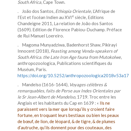
South Africa
, Cape Town.
. João dos Santos,
Ethiopia Orientale
, L’Afrique de
e
l’Est et l’océan Indien au XVI
siècle, Editions
Chandeigne 2011, La relation de João dos Santos
(1609). Edition de Florence Pabiou-Duchamp. Préface
de Rui Manuel Loereiro.
. Magoma Munyadziwa, Badenhorst Shaw, Pikirayi
Innocent (2018),
Feasting among Venda-speakers of
South Africa. the Late Iron Age fauna from Mutokolwe
,
anthropozoologica, Publications scientifiques du
Muséum, Paris.
https://doi.org/10.5252/anthropozoologica2018v53a17
. Mandelso (1616-1644),
Voyages célèbres &
remarquables, faits de Perse aux Indes Orientales par
le Sr Jean-Albert de Mandelso
, 1719. Troc entre les
Anglais et les habitants du Cap en 1639 : «
Ils ne
paraissent vers la mer que lorsqu’ils y croient faire
fortune, en troquant leurs bestiaux ou bien les peaux
de bœuf, de lion, de léopard, & de tigre, & de plumes
d’autruche, qu’ils donnent pour des couteaux, des