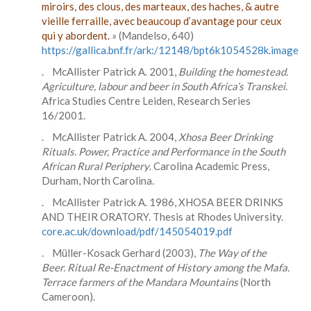
miroirs, des clous, des marteaux, des haches, & autre
vieille ferraille, avec beaucoup d’avantage pour ceux
qui y abordent.
» (Mandelso, 640)
https://gallica.bnf.fr/ark:/12148/bpt6k1054528k.image
. McAllister Patrick A. 2001,
Building the homestead.
Agriculture, labour and beer in South Africa’s Transkei
.
Africa Studies Centre Leiden, Research Series
16/2001.
. McAllister Patrick A. 2004,
Xhosa Beer Drinking
Rituals. Power, Practice and Performance in the South
African Rural Periphery
. Carolina Academic Press,
Durham, North Carolina.
. McAllister Patrick A. 1986, XHOSA BEER DRINKS
AND THEIR ORATORY. Thesis at Rhodes University.
core.ac.uk/download/pdf/145054019.pdf
. Müller-Kosack Gerhard (2003),
The Way of the
Beer. Ritual Re-Enactment of History among the Mafa.
Terrace farmers of the Mandara Mountains
(North
Cameroon).