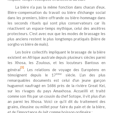
La bière n’a pas la même fonction dans chacun d’eux.
Bière-compensation du travail ou bière d’échange social
dans les premiers, bière-offrande ou bière-hommage dans
les seconds rituels qui sont plus conservateurs car ils
réactivent un espace-temps mythique, celui des ancêtres
protecteurs. C’est avec eux que les modes de brassage les
plus anciens restent le plus longtemps pratiqués (bière de
sorgho vs bière de maïs).
Les boire collectifs impliquant le brassage de la bière
existent en Afrique australe depuis plusieurs siècles parmi
les Xhosa, les Zoulous, et les locuteurs Bantous en
[1]
général
. Les relations de voyage des Européens en
ème
témoignent depuis le 17
siècle. L’un des plus
remarquables documents est celui d'un jeune garçon
huguenot naufragé en 1686 près de la rivière Great Kei,
sur les rivages du pays Amaxhosa. Accueilli et traité
comme son fils par un cousin du chef Sotope, il vit plus d'un
an parmi les Xhosa. Voici ce qu’il dit du traitement des
grains, éleusine ou millet pour faire du pain et de la bière,
et de l’importance du lait comme boisson ordinaire :