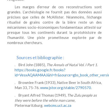
Les marges d’erreur de ces reconstructions sont
grandes. L’archéologie ne fournit pas des données aussi
précises que celles de McAllister. Néanmoins, l’échange
ritualisé de grains contre de la bière reste un des
mécanismes socio-économiques fondamentaux attesté sur
presque tous les continents durant la protohistoire de
l’humanité. Une piste prometteuse explorée par de
nombreux chercheurs.
Sources et bibliographie :
. Bird John (1885),
The Annals of Natal Vol. I Part 1
.
https://books.google.fr/books?
id=VesxAQAAMAAJ&hl=fr&source=gbs_book_other_versi
. Brownlee Frank (1933), Native Beer in South Africa,
Man 33, 75-76.
www.jstor.org/stable/2790570
.
. Bryant Alfred Thomas (1949),
The Zulu people as
they were before the white man came
,
Pietermaritzburg.
webcms.uct.ac.za