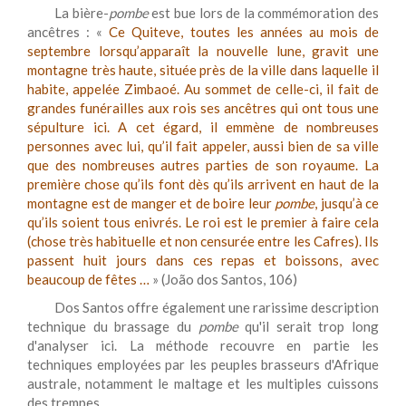
La bière-
pombe
est bue lors de la commémoration des
ancêtres : «
Ce Quiteve, toutes les années au mois de
septembre lorsqu’apparaît la nouvelle lune, gravit une
montagne très haute, située près de la ville dans laquelle il
habite, appelée Zimbaoé. Au sommet de celle-ci, il fait de
grandes funérailles aux rois ses ancêtres qui ont tous une
sépulture ici. A cet égard, il emmène de nombreuses
personnes avec lui, qu’il fait appeler, aussi bien de sa ville
que des nombreuses autres parties de son royaume. La
première chose qu’ils font dès qu’ils arrivent en haut de la
montagne est de manger et de boire leur
pombe
, jusqu’à ce
qu’ils soient tous enivrés. Le roi est le premier à faire cela
(chose très habituelle et non censurée entre les Cafres). Ils
passent huit jours dans ces repas et boissons, avec
beaucoup de fêtes …
» (João dos Santos, 106)
Dos Santos offre également une rarissime description
technique du brassage du
pombe
qu'il serait trop long
d'analyser ici. La méthode recouvre en partie les
techniques employées par les peuples brasseurs d'Afrique
australe, notamment le maltage et les multiples cuissons
des trempes.