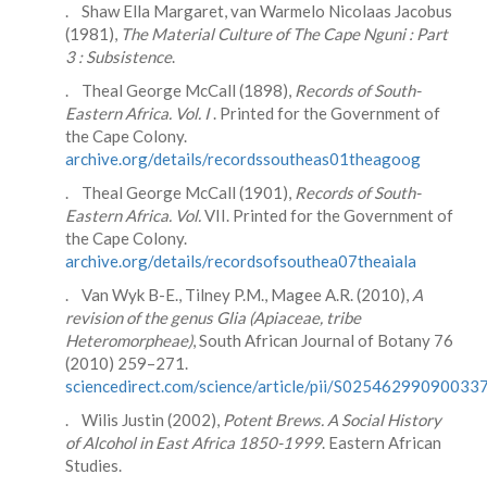
. Shaw Ella Margaret, van Warmelo Nicolaas Jacobus
(1981),
The Material Culture of The Cape Nguni : Part
3 : Subsistence
.
. Theal George McCall (1898),
Records of South-
Eastern Africa. Vol. I
. Printed for the Government of
the Cape Colony.
archive.org/details/recordssoutheas01theagoog
. Theal George McCall (1901),
Records of South-
Eastern Africa. Vol.
VII. Printed for the Government of
the Cape Colony.
archive.org/details/recordsofsouthea07theaiala
. Van Wyk B-E., Tilney P.M., Magee A.R. (2010),
A
revision of the genus Glia (Apiaceae, tribe
Heteromorpheae)
, South African Journal of Botany 76
(2010) 259–271.
sciencedirect.com/science/article/pii/S02546299090033
. Wilis Justin (2002),
Potent Brews. A Social History
of Alcohol in East Africa 1850-1999
. Eastern African
Studies.